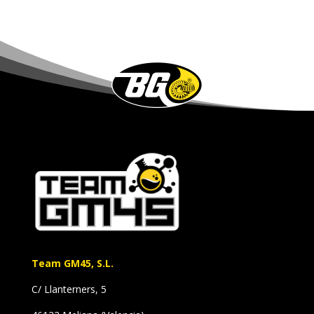
Team GM45, S.L.
C/ Llanterners, 5